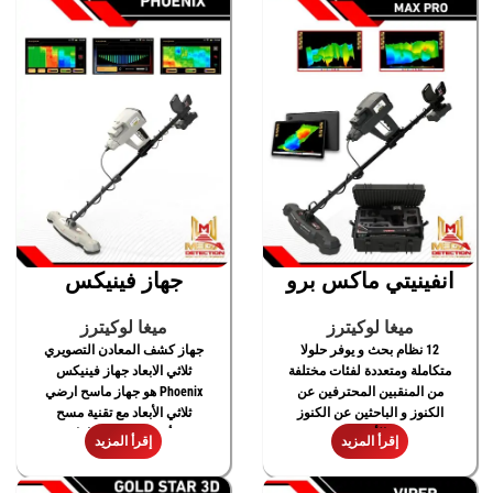
انفينيتي ماكس برو
جهاز فينيكس
ميغا لوكيترز
ميغا لوكيترز
12 نظام بحث و يوفر حلولا
جهاز كشف المعادن التصويري
متكاملة ومتعددة لفئات مختلفة
ثلاثي الابعاد جهاز فينيكس
من المنقبين المحترفين عن
Phoenix هو جهاز ماسح ارضي
الكنوز و الباحثين عن الكنوز
ثلاثي الأبعاد مع تقنية مسح
الأثرية
أرضي جديدة تمامًا
إقرأ المزيد
إقرأ المزيد