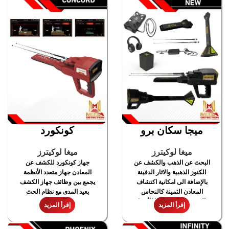
ميجا سكان برو
كونكورد
ميغا لوكيترز
ميغا لوكيترز
البحث عن الذهب والكشف عن
جهاز كونكورد للكشف عن
الكنوز الذهبية والاثار الدفينة
المعادن جهاز متعدد الأنظمة
بالإضافة الى امكانية اكتشاف
يجمع بين وظائف جهاز الكشف
المعادن الثمينة كالنحاس
بعيد المدى مع نظام الحث
والفضة والماس وايضا الأحجار
النبضي
إقرأ المزيد
إقرأ المزيد
الكريمة