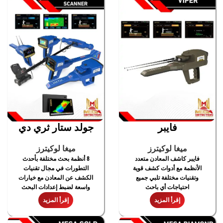
فايبر
جولد ستار ثري دي
سكانر
ميغا لوكيترز
ميغا لوكيترز
فايبر كاشف المعادن متعدد
8 أنظمة بحث مختلفة بأحدث
الأنظمة مع أدوات كشف قوية
التطورات في مجال تقنيات
وتقنيات مختلفة تلبي جميع
الكشف عن المعادن مع خيارات
احتياجات أي باحث
واسعة لضبط إعدادات البحث
إقرأ المزيد
إقرأ المزيد