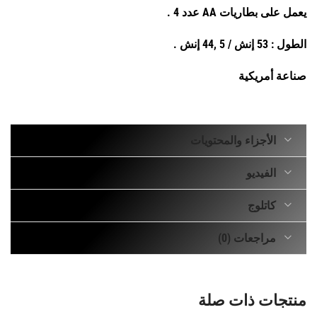
يعمل على بطاريات AA عدد 4 .
الطول : 53 إنش / 5 ,44 إنش .
صناعة أمريكية
الأجزاء والمحتويات
الفيديو
كاتلوج
مراجعات (0)
منتجات ذات صلة