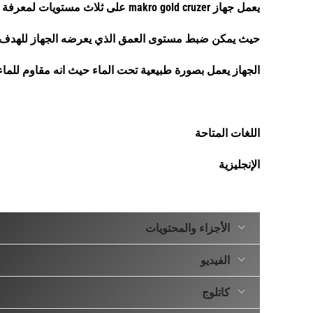
يعمل جهاز makro gold cruzer على ثلاث مستويات لمعرفة عمق الهدف Target id
حيث يمكن ضبط مستوى العمق الذي يعرضه الجهاز للهدف
الجهاز يعمل بصورة طبيعية تحت الماء حيث انه مقاوم للماء
اللغات المتاحة
الإنجليزية
مواصفات الجهاز
الأجزاء والمحتويات
جهاز ماكرو جولد كروزر يمتاز بمزايا عديدة أهمها :
الفيديو
* اربع اوضاع للبحث
كاتلوج
حيث يمكن للمستخدم اختيار واحد من أصل أربعة أوضاع مع