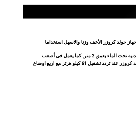
از جولد كروزر الأخف وزنا والاسهل استخداما
الاصدار الذهبي والجديد سلسلة كاشفات الذهب ماكرو كروزر يستطيع جهاز جولد كروزر الكشف عن الذهب والحلى والعملات المعدنية تحت الماء بعمق 2 متر, كما يعمل فى أصعب
التضاريس المناخية يمكنك استخدام الجهاز أثناء الاستجمام على الشاطئ مع نتائج مبهرة بفضل التردد العالى للبحث يعمل جهاز جولد كروزر عند تردد تشغيل 61 كيلو هرتز مع اربع اوضاع