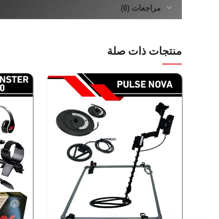
مراجعات (0)
1_ وضع للبحث عن جميع المعادن gen
2_ وضع البحث السريع fast
منتجات ذات صلة
3_وضع البحث المعزز boost
4_ وضع البحث الدقيق micro
* ثلاثة مستويات لقياس عمق الهدف
حيث يمكن ضبط مستوى العمق الذى يعرض الجهاز معرض الهدف الرقمي  ID
*يعمل جهاز ماكرو جولد كروزر تحت الماء لأعماق 2 متر
* يعمل الجهاز على تردد تشغيل 61 كيلو هرتز لكشف شذرات الذهب والذهب الطبيعي
* يحتوى على طبقين للكشف طبق GK 26C بأبعاد 14X26 سم
طبق GK 19 بابعاد 19X10 سم