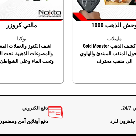
 جولد كروزر اكتشاف أعمق شذرات الذهب الطبيعي والخام او قطع الم
حش الذهب 1000
مالتي كروزر
ماينلاب
نوكتا
جهاز كشف الذهب Gold Monster
اشف الكنوز والعملات المعد
10 يحول المنقب المبتدئ والهاوي
والمصوغات الذهبية تحت ا
نواع معينة من المعادن لا يمكن التقاط اشارتها بسبب ظروف الأرض 
الى منقب محترف
وتحت الماء وعلى الشواطئ 
ماكرو مالتى كروزر
لى السلة
إقرأ المزيد
إضافة إلى السلة
إقرأ 
مة من الأهداف المختلفة وبالتالى يساعد المستخدم من إيجاد أهداف ل
24.
دفع الكتروني
 جاهزون للرد
دفع أونلاين آمن ومضمون
ديثات عبر الموقع الالكتروني الخاص بالشركة المصنعة وتحديث برنامج ا