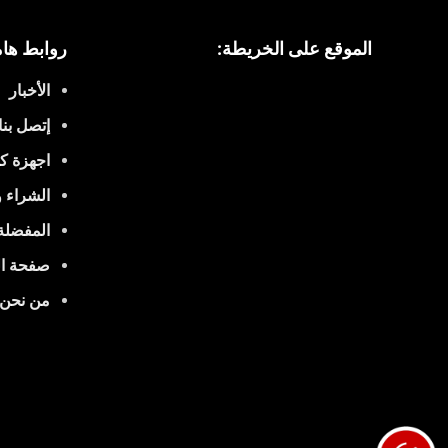
* الجهاز خفيف الوزن 1,4 كيلو جرام فقط مما يتيح للمستخدم الراحة والاستخدام المريح دون عناء او تعب
الموقع على الخريطة:
روابط هام
الأخبار
إتصل بنا
اجهزة ك
الشراء 
المفضلة
صفحة ال
من نحن