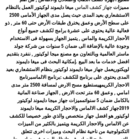
مميزات
جهاز كشف الماس
ميغا دايموند لوكيتور العمل بالنظام
الاستشعاري بعيد المدى حيث يصل مدى الجهاز الأمامى 2500
على سطح الأرض وعمق يخترق طبقات الأرض حتى 60 متر , ذو
فعالية عالية يحتوى على عشرة برامج لكشف جميع أنواع
الأحجار الكريمة والماس , يتميز الجهاز بسهولة فى الاستخدام
وجودة عالية بالإضافة الى ضمان 5 سنوات من شركة جولد
ماستر العالمية وبالتعاون مع مصنع ميجا لوكيتور , ننفرد بتقديم
افضل خدمات ما بعد البيع .إمكانية البحث فى ميغا دايموند
لويكتوريعمل جهاز ميغا دايموند لوكيتور بنظام الاستشعاري بعيد
المدى يحتوى على برنامج للكشف :برنامج الالماسبرنامج
الاحجار الكريمهيستطيع مسح الارض لمسافة 2500 متر مدى
امامي , وعمق 60 متر تحت الارض , الجهاز صناعة المانية
بالكامل ضمان 5 سنواتمميزات جهاز ميجا دايموند لوكيتور
2019جهاز كشف الالماس والاحجار الكريمة ميغا دايموند
لوكيتور هو افضل جهاز متخصص والذي طور خصيصا للكشف
عن الالماس والاحجار الكريمة ويتميز بالكثير من الميزات
التكنولوجية من ناحية نظام البحث وميزات اخرى تتعلق