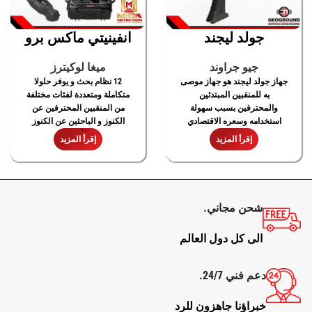
جولد ليجند
انفينيتي ماكس برو
جيو جراوند
ميغا لوكيترز
جهاز جولد ليجند هو جهاز موصى
12 نظام بحث و يوفر حلولا
به للمنقبين المبتدئين
متكاملة ومتعددة لفئات مختلفة
والمحترفين بسبب سهولة
من المنقبين المحترفين عن
استخدامه وسعره الاقتصادي
الكنوز و الباحثين عن الكنوز
الأثرية
إقرأ المزيد
إقرأ المزيد
شحن مجاني.
الى كل دول العالم
دعم فني 24/7.
خبراؤنا جاهزون للرد