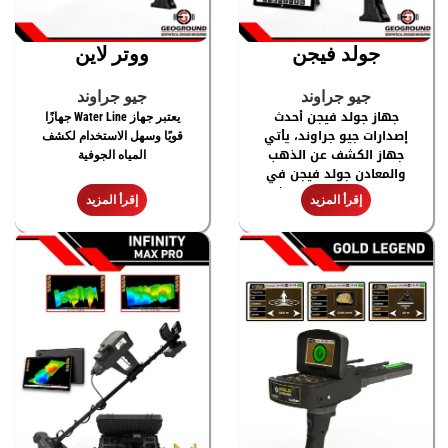
جولد فيجن
ووتر لاين
جيو جراوند
جيو جراوند
جهاز جولد فيجن أحدث
يعتبر جهاز Water Line جهازًا
إصدارات جيو جراوند، يأتي
قويًا وسهل الاستخدام لكشف
جهاز الكشف عن الذهب
المياه الجوفية
والمعادن جولد فيجن في
المقدمة. بتقنيات حديثة
إقرأ المزيد
إقرأ المزيد
ومتقدمة والعديد من
الميزات سهلة الاستخدام
للكشف عن المعادن
والكنوز المدفونة بأنواعها
واستكشافها.