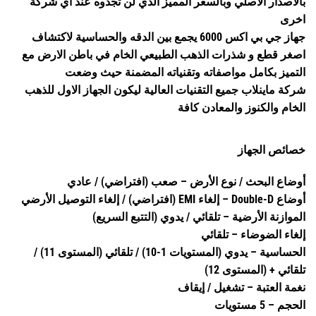
بالاصدار الاصلي وبالسعر المميز الذي لن تجدوه عند اي شركة
اخرى
جهاز جي بي اكس 6000 يجمع بين الدقه والحساسية لاكتشاف
اصغر قطع و شذرات الذهب الطبيعي الخام في باطن الارض مع
التميز بكامل مواصفاته وتقنياته المضمنة حيث وضعت
شركة ماينلاب جميع التقنيات العالية ليكون الجهاز الاول للذهب
الخام والكنوز والمعادن كافة
خصائص الجهاز
أوضاع البحث / نوع الأرض – صعب (افتراضي) / عادي
أوضاع Double-D – إلغاء EMI (افتراضي) / إلغاء التوصيل الأرضي
الموازنة الأرضية – تلقائي / يدوي (التتبع السريع)
إلغاء الضوضاء – تلقائي
الحساسية – يدوي (المستويات 1-10) / تلقائي (المستوى 11) /
تلقائي + (المستوى 12)
نغمة العتبة – تشغيل / إيقاف
الحجم – 5 مستويات